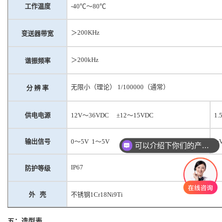
工作温度
-40℃～80℃
＞
200KHz
变送器带宽
＞
200
k
Hz
谐振频率
无限小（理论）
1/100000（通常）
分
辨
率
供电电源
12
V～36VDC
±12～15VDC
1.
输出信号
0～5V 1～5V
m
可以介绍下你们的产品么？
IP6
7
防护等级
外
壳
不锈钢
1Cr18Ni9Ti
五：选型表