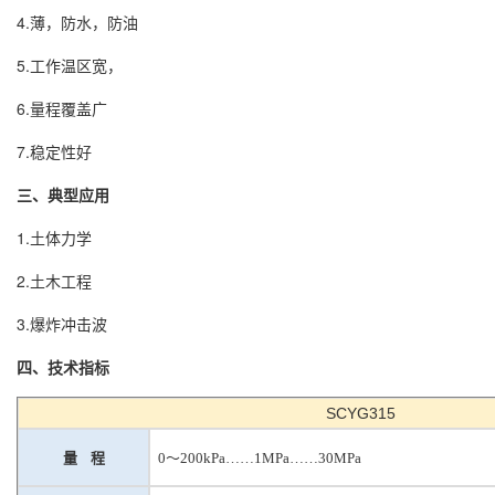
4.薄，防水，防油
5.工作温区宽，
6.量程覆盖广
7.稳定性好
三、典型应用
1.土体力学
2.土木工程
3.爆炸冲击波
四、技术指标
SCYG315
量
程
0
～
200kPa……1MPa……
30MP
a