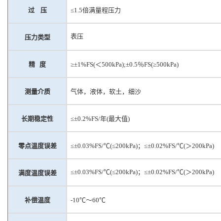
过
压
≤1.5倍满量程压力
表压
压力类型
精
度
≥±1%
FS(
＜
5
00kPa);
±0.5％FS
(
≥
500
kP
a)
测量介质
气体，液体，软土，细沙
长期稳定性
≤±0.2%FS/年(最大值)
零点温度误差
≤±0.03%FS/℃(≤
2
00kPa)；≤±0.02%FS/℃(＞
2
00kPa)
≤±0.03%FS/℃(≤
2
00kPa)；≤±0.02%FS/℃(＞
2
00kPa)
满度温度误差
补偿温度
-10℃～60℃