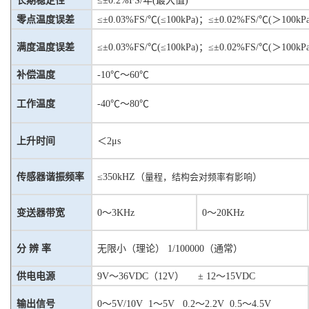
长期稳定性
≤±0.2%FS/年(最大值)
零点温度误差
≤±0.03%FS/℃(≤100kPa)；≤±0.02%FS/℃(＞100kPa
满度温度误差
≤±0.03%FS/℃(≤100kPa)；≤±0.02%FS/℃(＞100kPa
补偿温度
-10℃～60℃
工作温度
-40℃～80℃
上升时间
＜
2
μs
传感器谐振频率
≤3
50
kHZ（
量程，结构会对频率有影响
）
变送器带宽
0～3KHz
0～20KHz
分 辨 率
无限小（理论） 1/100000（通常）
供电电源
9V～36VDC（1
2V
）
± 12～15VDC
输出信号
0～5V/10V 1～5V
0.2～2.2V 0.5～4.5V