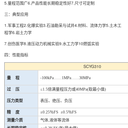
5.量程范围广6.产品性能长期稳定性好7.尺寸可定制
三：典型应用
1.军事工程2.化爆实验3.石油勘采与试井4.材料、流体力学5.土木工
程学6.岩土力学
7.创伤医学8.液压动力机械实验9.水工力学10燃弧实验
四：性能指标
SCYG310
量 程
-100k
P
a……1
MPa
……
30
M
P
a
过 压
≤1.5倍满量程压力或
40
MPa(取最小值)
压力类型
表压、绝压、负压
精 度
±0.25％FS ±0.5％FS
测量介质
气体,液体等流体