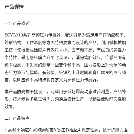
产品详情
一：产品概述
SCYG310系列高频压力传感器、变送器是为满足用户在响应频率、
外形结构、工作温度等方面特殊要求而设计的产品。利用微机械加
工技术使得集成硅膜片有效尺寸小，固有频率高，有优良的弹性力
学特性，采用感压膜片齐平封装设计，消除管腔效应，传感器固有
频率极高，不失真的测量一些变化频率高、压力波形上升快陡的动
态压力波形与幅值、有效值。极短的上升时间和宽广优良的响应频
带，以响应频率高特点将其定义为高频压力传感器。
本产品防光抗干扰设计，可适用于近场爆轰动态试验测量，产品外
形、技术参数多数需供需方沟通后设计生产，以臻最佳动静态性能
效果。
二：产品特点
1.高频率响应2.宽的通频带3.宽工作温区4.稳定性高，抗干扰能力强