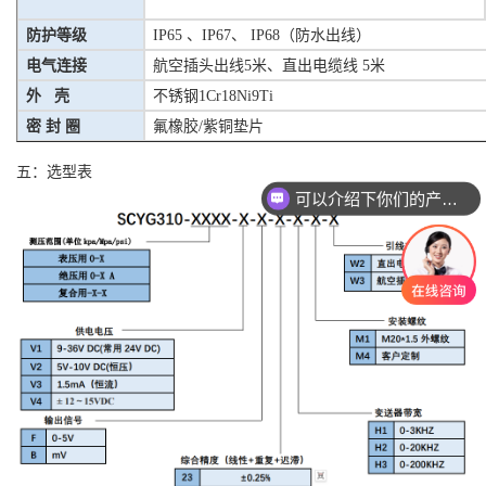
防护等级
IP65 、IP67、 IP68（防水出线）
电气连接
航空插头出线5米、直出电缆线
5
米
外 壳
不锈钢1Cr18Ni9Ti
密 封 圈
氟橡胶/紫铜垫片
五：选型表
可以介绍下你们的产品么？