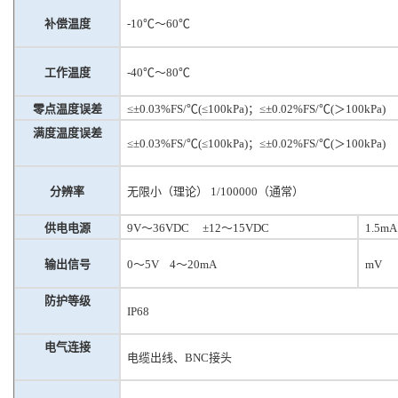
补偿温度
-10℃～60℃
工作温度
-40℃～80℃
零点温度误差
≤±0.03%FS/℃(≤100kPa)；≤±0.02%FS/℃(＞100kPa)
满度温度误差
≤±0.03%FS/℃(≤100kPa)；≤±0.02%FS/℃(＞100kPa)
分辨率
无限小（理论）
1/100000（通常）
供电电源
9V～36VDC
±12～15VDC
1.5mA
输出信号
0～5V
4～20mA
mV
防护等级
IP68
电气连接
电缆出线、
BNC接头