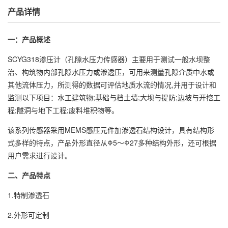
产品详情
一：产品概述
SCYG318渗压计（孔隙水压力传感器）主要用于测试一般水坝整
治、构筑物内部孔隙水压力或渗透压，可用来测量孔隙介质中水或
其他流体压力，所测得的数据可评估地质水流的情况,并用于设计和
监测以下项目：水工建筑物;基础与档土墙;大坝与提防;边坡与开挖工
程;隧洞与地下工程;废料堆积物等。
该系列传感器采用MEMS感压元件加渗透石结构设计，具有结构形
式多样的特点，产品外形直径从Φ5～Φ27多种结构外形，还可根据
用户需求进行设计。
二、产品特点
1.特制渗透石
2.外形可定制