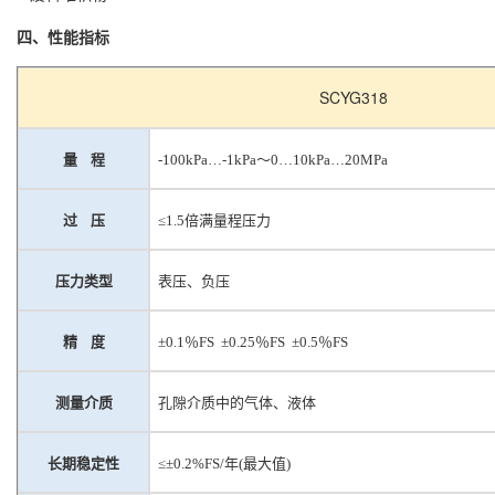
四、性能指标
SCYG318
量
程
-100kPa…-1kPa～0…10kPa…20M
P
a
过
压
≤1.5倍满量程压力
压力类型
表压、负压
精
度
±0.1％FS ±0.25％FS ±0.5％FS
测量介质
孔隙介质中的气体、液体
长期稳定性
≤±0.2%FS/年(最大值)