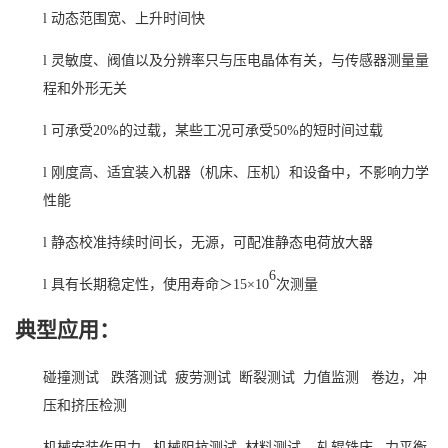
l
动态范围宽、上升时间快
l
灵敏度、阀值以及分辨率只与压电晶体有关，与传感器测量量
程和外形无关
l
可承受
20%的过载，某些工况可承受50%的短时间过载
l
刚度高、适宜装入机器
（机床、压机）
和设备中
，
不影响力学
性能
l
静态校准持续时间长，无源，可配准静态电荷放大器
6
l
具有长期稳定性，使用寿命＞
1
5
×
10
次测量
典型应用：
碰撞测试
跌落测试
疲劳测试
断裂测试
力值监测
卷边，冲
压和挤压检测
机械安装作用力
机械阻抗测试
材料测试
轧辊铣床
力平衡