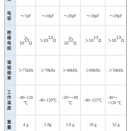
电
～
7
pF
～
10pF
～
20pF
～
18pF
～
28pF
容
绝
13
13
13
缘
＞
＞
13
12
10
Ω
10
Ω
10
Ω
＞
＞
＞
10
Ω
10
Ω
电
阻
谐
振
＞
75kHz
＞
70kHz
＞
40kHz
＞
60kHz
＞
50kHz
频
率
工
作
-
4
0
~1
20
-
20
～
+80
-40～
-
40
~
120
℃
-40~125℃
温
℃
℃
+
12
0 ℃
度
重
4
g
5
.8
g
5.8
g
18
g
32
g
量