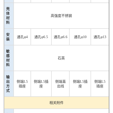
壳
体
高强度不锈钢
材
料
安
通孔
φ4
通孔
φ
6.5
通孔
φ6.6
通孔
φ10
通孔
φ13
装
敏
感
石英
材
料
输
出
侧端
L5
侧端
L5插
侧端直
侧端
L5插
侧端
L5
方
插座
座
出线
座
插座
式
相关附件