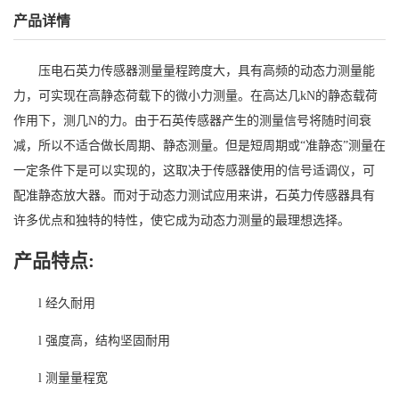
产品详情
压电石英力传感器测量量程跨度大，具有高频的动态力测量能
力，可实现在高静态荷载下的微小力测量。在高达几
k
N
的静态载荷
作用下，测几
N的力。
由于石英传感器产生的测量信号将随时间衰
减，所以不适合做长周期、静态测量。但是短周期或
“准静态”测量在
一定条件下是可以实现的，这取决于传感器使用的信号适调仪
，可
配准静态放大器。
而对于动态力测试应用来讲，石英力传感器具有
许多优点和独特的特性，使它成为动态力测量的最理想选择
。
产品特点
:
l
经久耐用
l
强度高
，结构坚固耐用
l
测量量程宽