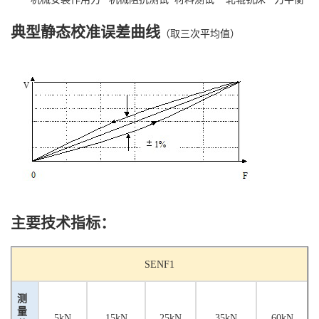
典型静态校准误差曲线
（取三次平均值）
主要技术指标：
SEN
F
1
测
量
5kN
15kN
25kN
35kN
60kN