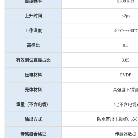
自振频率
≥
300 kHz
上升时间
≤
2
μs
工作温度
-40℃～+80
高径比
0.3
有效测试直径占比
0.85
压电材料
PVDF
壳体材料
高强度不锈
重量（不含电缆）
4
g
(
不含电缆
)
输出方式
防水直出电缆线
0.5
米
传感器合格证
传感器数据