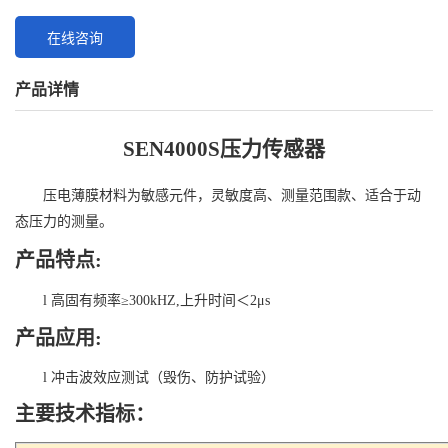
升时间＜2μs产品应用:l
在线咨询
产品详情
S
EN4000S
压力传感器
压电薄膜材料为敏感元件，灵敏度高、测量范围款、适合于动
态压力的测量。
产品特点
:
l
高固有频率
≥
300
kHZ,上升时间＜
2μs
产品应用
:
l
冲击波效应测试（毁伤、防护试验）
主要技术指标：