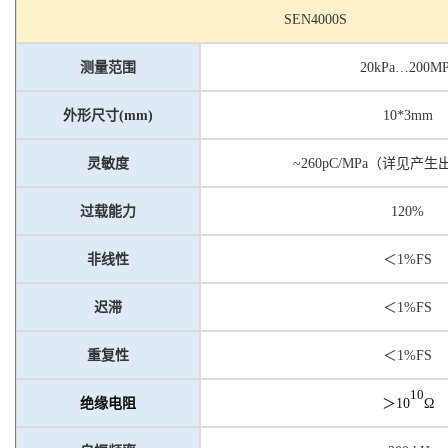
S
EN4000S
测量范围
20
kPa
…200MP
外形尺寸
(mm
)
10
*
3mm
灵敏度
~260pC/MPa
（详见产生
过载能力
1
20%
非线性
＜
1%FS
迟滞
＜
1%FS
重复性
＜
1%FS
1
0
绝缘电阻
＞
10
Ω