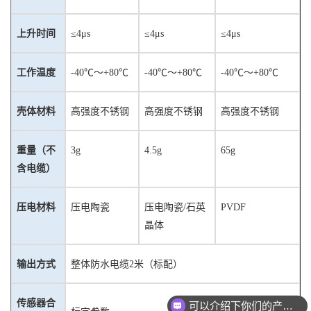
上升时间
≤
4
μs
≤
4μs
≤
4μs
工作温度
-40℃～+80℃
-40℃～+80℃
-40℃～+80℃
壳体材料
高强度不锈钢
高强度不锈钢
高强度不锈钢
重量（不
3g
4
.5g
6
5
g
含电缆）
压电材料
压电陶瓷
压电陶瓷
/石英
P
VDF
晶体
输出方式
整体防水电缆
2米（标配）
可以介绍下你们的产品么？
传感器合