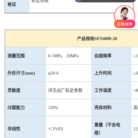
标定参数
你们是怎么收费的呢？
格证
产品规格
SEN4000-20
测量范围
0
-
1MP
a
…10MPa
自振频率
≥
1
外形尺寸
(mm
)
φ
20
-
6
上升时间
≤
4
灵敏度
详见出厂标定参数
工作温度
-
过载能力
1
20%
壳体材料
高
重量（不含电
非线性
＜
1%FS
12
缆）