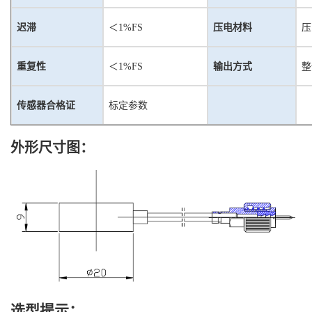
迟滞
＜
1%FS
压电材料
压
重复性
＜
1%FS
输出方式
整
传感器合格证
标定参数
外形尺寸图：
选型提示
：